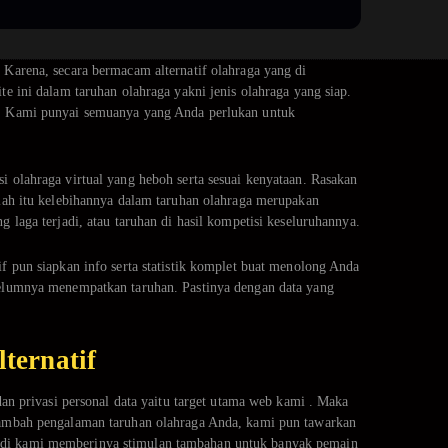
Karena, secara bermacam alternatif olahraga yang di
e ini dalam taruhan olahraga yakni jenis olahraga yang siap.
rts). Kami punyai semuanya yang Anda perlukan untuk
 olahraga virtual yang heboh serta sesuai kenyataan. Rasakan
elah itu kelebihannya dalam taruhan olahraga merupakan
laga terjadi, atau taruhan di hasil kompetisi keseluruhannya.
f pun siapkan info serta statistik komplet buat menolong Anda
belumnya menempatkan taruhan. Pastinya dengan data yang
ternatif
dan privasi personal data yaitu target utama web kami . Maka
enambah pengalaman taruhan olahraga Anda, kami pun tawarkan
Jadi kami memberinya stimulan tambahan untuk banyak pemain