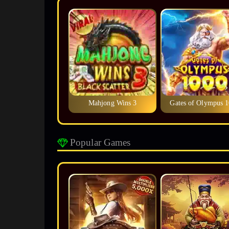
Mahjong Wins 3
Gates of Olympus 
Popular Games