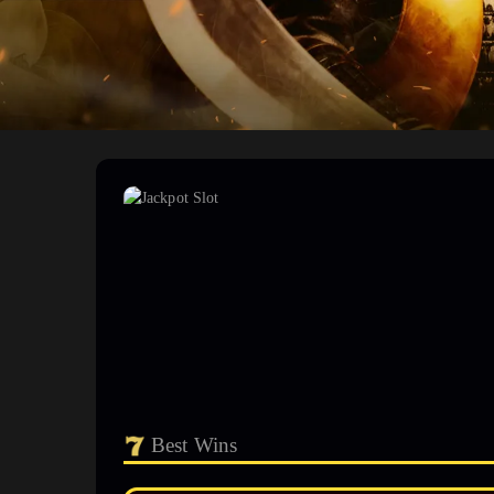
Best Wins