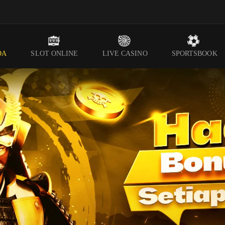
DA
SLOT ONLINE
LIVE CASINO
SPORTSBOOK