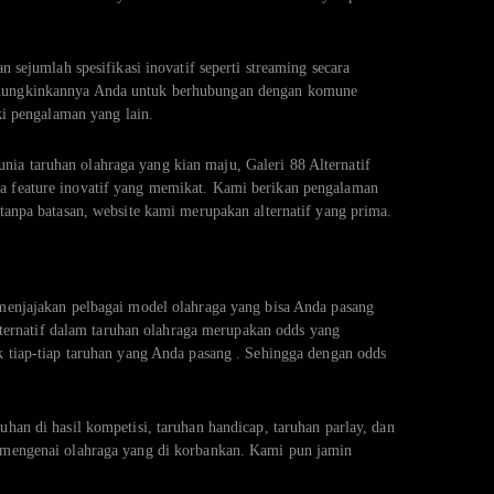
 sejumlah spesifikasi inovatif seperti streaming secara
 memungkinkannya Anda untuk berhubungan dengan komune
ki pengalaman yang lain.
dunia taruhan olahraga yang kian maju, Galeri 88 Alternatif
ta feature inovatif yang memikat. Kami berikan pengalaman
tanpa batasan, website kami merupakan alternatif yang prima.
 menjajakan pelbagai model olahraga yang bisa Anda pasang
Alternatif dalam taruhan olahraga merupakan odds yang
k tiap-tiap taruhan yang Anda pasang . Sehingga dengan odds
han di hasil kompetisi, taruhan handicap, taruhan parlay, dan
a mengenai olahraga yang di korbankan. Kami pun jamin