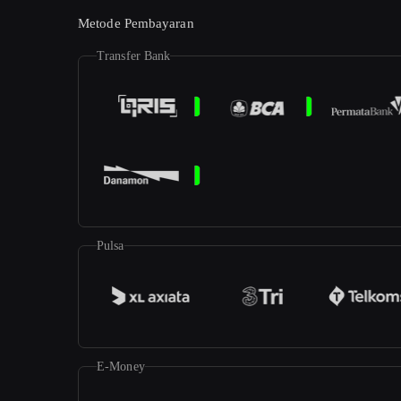
Metode Pembayaran
Transfer Bank
Pulsa
E-Money