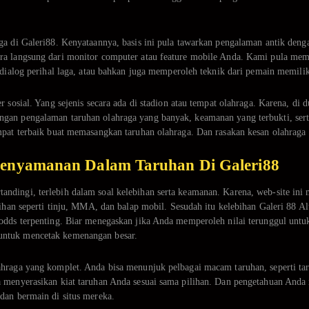
ga di Galeri88. Kenyataannya, basis ini pula tawarkan pengalaman antik dengan
 cara langsung dari monitor computer atau feature mobile Anda. Kami pula
, dialog perihal laga, atau bahkan juga memperoleh teknik dari pemain memili
r sosial. Yang sejenis secara ada di stadion atau tempat olahraga. Karena, di 
ngan pengalaman taruhan olahraga yang banyak, keamanan yang terbukti, ser
empat terbaik buat memasangkan taruhan olahraga. Dan rasakan kesan olahraga 
Kenyamanan Dalam Taruhan Di Galeri88
ndingi, terlebih dalam soal kelebihan serta keamanan. Karena, web-site ini
ebihan seperti tinju, MMA, dan balap mobil. Sesudah itu kelebihan Galeri 88 
odds terpenting. Biar menegaskan jika Anda memperoleh nilai terunggul untu
untuk mencetak kemenangan besar.
ahraga yang komplet. Anda bisa menunjuk pelbagai macam taruhan, seperti taru
sa menyerasikan kiat taruhan Anda sesuai sama pilihan. Dan pengetahuan And
 dan bermain di situs mereka.