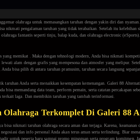
enggemar olahraga untuk memasangkan taruhan dengan yakin diri dan nyaman. 
 nikmati pengalaman taruhan yang tidak terabaikan. Setelah itu kelebihan sit
i olahraga fantastis seperti tinju, balap kuda, dan olahraga electronic (eSpo
s yang memikat . Maka dengan tehnologi modern, Anda bisa nikmati kompetisi
ri lewati alam dengan grafis yang mempesona dan atmosfer yang melipur. Set
da bisa pilih di antara taruhan pramusim, taruhan secara langsung sepanjang 
rik taruhan Anda serta menaikkan kesempatan kemenangan. Galeri 88 Alternati
Anda bisa memandang data team, perform pemain, serta catatan percakapan se
us terkait laga. Dan membikin taruhan yang tambah terinformasi.
Olahraga Terkomplet Di Galeri 88 Al
ya bisa nikmati taruhan olahraga secara aman dan terjaga. Karena, keamanan 
negosiasi dan info personal Anda akan terus aman serta terlindung. Biar m
 hadir untuk peserta baru sampai promo mingguan serta program komitmen. 