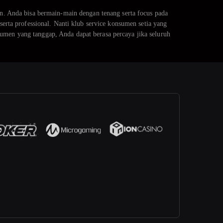
an. Anda bisa bermain-main dengan tenang serta focus pada
erta professional. Nanti klub service konsumen setia yang
umen yang tanggap, Anda dapat berasa percaya jika seluruh