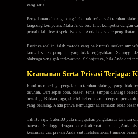
yang setia.
Pengalaman olahraga yang hebat tak terbatas di taruhan olahra
langsung kompetisi. Maka Anda bisa lihat kompetisi dengan
pemain lain lewat spek live chat. Anda bisa share penglihatan
Pastinya soal ini ialah metode yang baik untuk rasakan atmosfe
tampak selaku pimpinan yang tidak tergoyahkan . Sehingga de
olahraga yang gak terlewatkan. Selanjutnya, bila Anda cari t
Keamanan Serta Privasi Terjaga: 
Kami memberinya pengalaman taruhan olahraga yang tidak terta
taruhan. Dari sepak bola, basket, tenis, sampai olahraga berl
bersaing. Bahkan juga, site ini bekerja sama dengan pemasok 
yang bersaing, Anda punya kemungkinan semakin lebih besar 
Tak itu saja, Galeri88 pula menjajakan pengalaman taruhan ol
banyak . Sehingga dengan banyak alternatif taruhan, Anda bi
keamanan dan privasi Anda saat melaksanakan transaksi bisnis